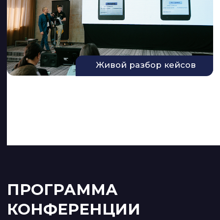
18:50–19:20
Роман Воеводин (Proffit GO),
Тимур Каримов, генеральный
директор СARGO.RUN
Реальный план для перевозчика: 2026
– «выжить нельзя уйти». Где ставить
точку?
19:20–19:30
Награждение «Батыра логистики»
и победителя в игре «Чемпион
логистики»
19:30–20:00
Тимур Каримов, Фаем
Ахметзянов
Диагностика. Выживет ли ваша ТК
после 1 сентября.