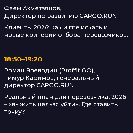
Генеральный директор CARGO.RUN
17+ лет делает IT-решения для
логистики.
Работал с крупными
Реальные перевозчики
транспортными компаниями:
Delko, ЛидерТранс, ТрансРеалгаз
и другими.
Знает перевозки не только
«из офиса» — сам работал рядом
с логистами, диспетчерами
и колонной.
Роман Воеводин
Руководитель отдела
аналитики Proffit Go
12+ лет занимается
автоматизацией процессов (HR,