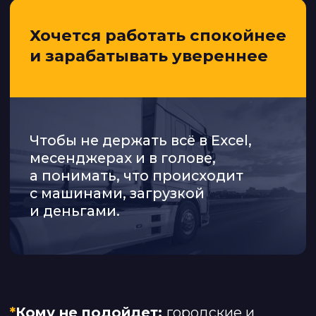
Открытие
16:10–16:40
Алик Салимзянов, директор
направления логистики ТК «Мир
Строительных Материалов» (17 ТС)
Точка перелома: как цифры меняют
бизнес-логику малого ТК.
Вопросы из зала
16:40–17:10
Шамиль Хамадеев, соучредитель и
технический директор CARGO.RUN
ЭТрН без иллюзий: реальный переход
без разрывов и стоимость
существующих решений.
17:10–17:35
Елена Москвичёва,