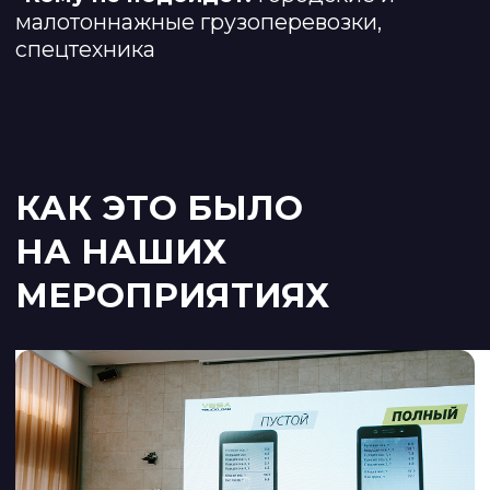
ведущий специалист по работе с
ключевыми клиентами ATI.SU
ЭТрН на ATI. SU: как перевозчику
быстро начать работу, а экспедитору
— организовать всю перевозку.
17:35–17:50
Викторина
17:50–18:20
Кофе-брейк
18:20–18:50
Фаем Ахметзянов,
Директор по развитию CARGO.RUN
Клиенты 2026: как и где искать и
новые критерии отбора перевозчиков.
Общение без формальностей