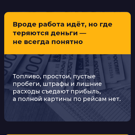
Живой разбор кейсов
ПРОГРАММА
КОНФЕРЕНЦИИ
В
РОСТОВЕ-НА-ДОНУ
15:00–16:00
Регистрация. Приветственный
кофе-брейк.
16:00–16:10