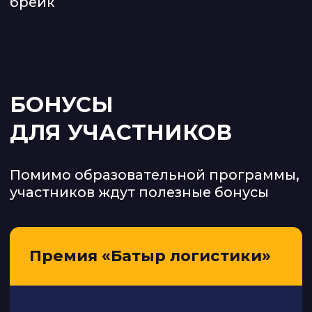
Фаем
Ахметзянов
Директор по развитию CARGO.RUN
8+ лет работает в цифровой
логистике.
Запускал и выводил на рынок
собственный IT-проект.
Проконсультировал более 1000
стартапов и проектов в ИТ-парке.
Шамиль
Хамадеев