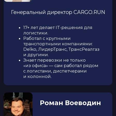
Это будет полезный
практический
разговор или общая
теория?
Сколько человек
будет на
мероприятии?
Что будет после
ОРГАНИЗАТОРЫ
выбора города?
И СПОНСОРЫ
Участие бесплатное?