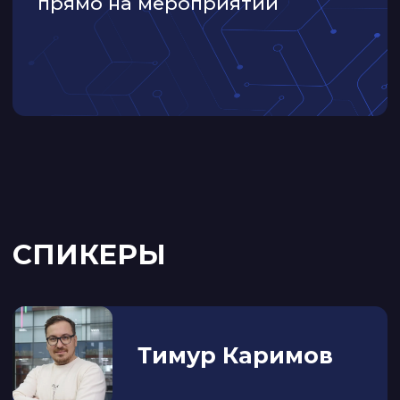
Регистрация закрыта
ДонЭкспоцентр
пр. Михаила Нагибина, 30
ЧАСТЫЕ ВОПРОСЫ
Это точно для меня,
если у меня
небольшая
транспортная
компания?