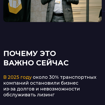
ЭТрН с 1 сентября
ГЛАВНАЯ ЗАДАЧА ТУРА
Дать конкретные инструменты,
чтобы перевозчики смогли
адаптироваться и зарабатывать
в новых условиях, а не просто
рассказать о проблемах
КОМУ ОСОБЕННО
ПОЛЕЗНА ЭТА
КОНФЕРЕНЦИЯ
Для транспортных компаний
и экспедиторов с собственным
автопарком, у которых всё держится