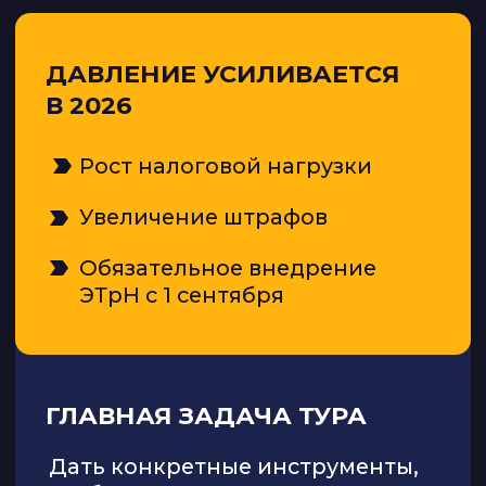
на людях, опыте и ручном управлении
У вас свой автопарк, и почти
всё держится на вас
Вы сами контролируете рейсы,
деньги, водителей и документы.
Хочется, чтобы в бизнесе было
больше порядка и меньше
ручного контроля.
Вроде работа идёт, но где
теряются деньги —
не всегда понятно