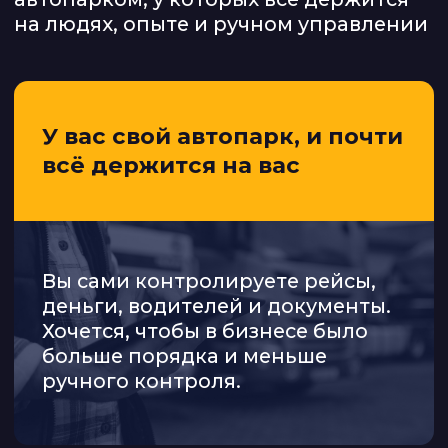
*
Кому не подойдет:
городские и
малотоннажные грузоперевозки,
спецтехника
КАК ЭТО БЫЛО
НА НАШИХ
МЕРОПРИЯТИЯХ