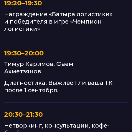
закупки, производство,
транспорт).
5+ лет оптимизирует техническое
обслуживание автопарка.
Алик
Салимзянов
Директор направления логистики
компании ООО «Мир Строительных
Материалов»
Грузоперевозки по России.
17 Европейских сцепок.
На рынке с 2019 года.