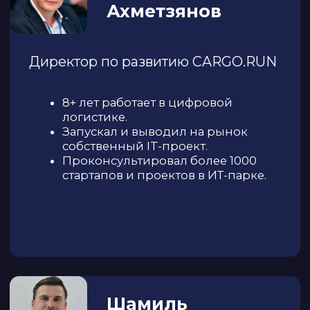
РТ, г. Набережные Челны,
Машиностроительная, 91
РТ, г. Казань, Петербургская, 52
Казахстан, г. Алматы, Алмалинский район,
проспект Н. Назарбаева, д. 65
Офис:
+7 (927) 240 29 27
Отдел продаж:
+7 (927) 038 13 26
Техническая поддержка:
+7 (927) 240-31-69
Отдел кадров:
+7 (855) 278 25 60