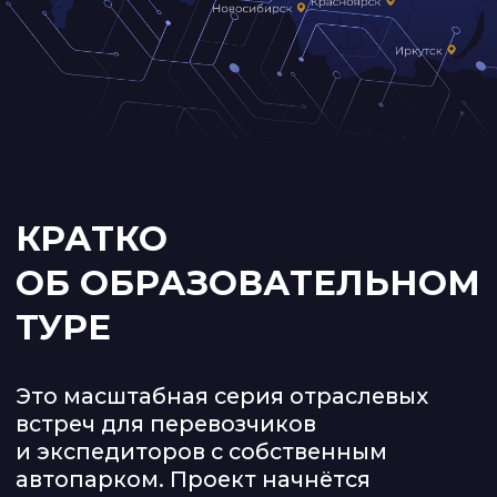
встреч для перевозчиков
и экспедиторов с собственным
автопарком. Проект начнётся
в Ульяновске и охватит 13 ключевых
логистических регионов страны −
от Москвы до Красноярска, от Санкт-
Петербурга до Краснодара.
«Цифровизация транспорта» впервые
выходит за пределы привычного
формата и отправляется в города
России с образовательной миссией.
В 2025 году
около 30% транспортных
компаний остановили бизнес из-
за долгов и невозможности
обслуживать лизинг