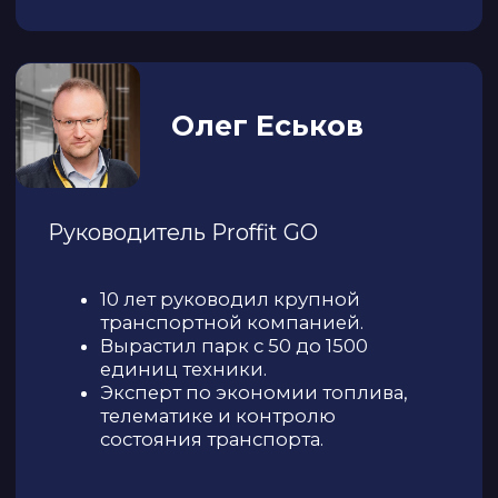
Алик
Салимзянов
Директор направления логистики
компании ООО «Мир Строительных
Материалов»
Грузоперевозки по России.
17 Европейских сцепок.
На рынке с 2019 года.
Фаиль
Ахметзянов
Директор по развитию
партнёрской сети CARGO.RUN