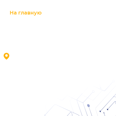
На главную
Бесплатная всероссийская конференция
в 14 городах «Цифровизация транспорта»
Новосибирск
Отель «DoubleTree by Hilton
Novosibirsk»
ул. Каменская, зд.7/1
(зал КонрадВальдорф, 2 этаж)
12 мая 2026 года
Регистрация закрыта
Участие бесплатное по предварительной записи
Количество участников ограничено