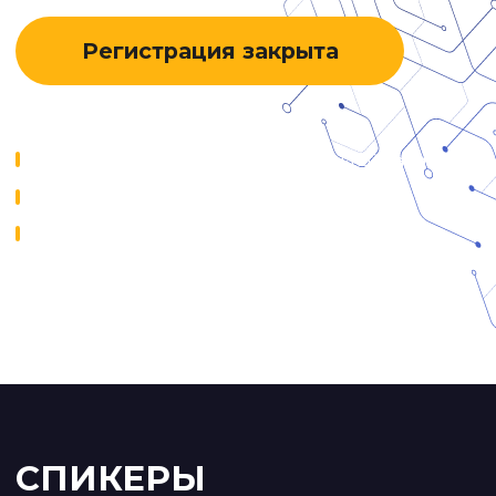
Локация будет отправлена участникам на e-mail
СПИКЕРЫ
Дамир
Искандеров
Руководитель отдела
внедрения CARGO.RUN
Более 5 лет внедряет цифровые
решения в транспортных
компаниях.
20+ лет работает в IT.