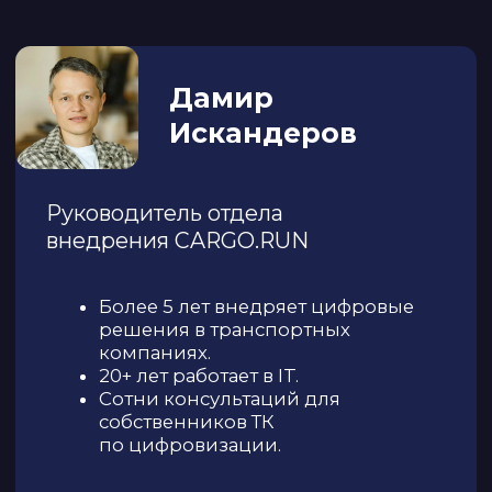
Сотни консультаций для
собственников ТК
по цифровизации.
Олег Еськов
Руководитель Proffit GO
10 лет руководил крупной
транспортной компанией.
Вырастил парк с 50 до 1500
единиц техники.
Эксперт по экономии топлива,
телематике и контролю
состояния транспорта.