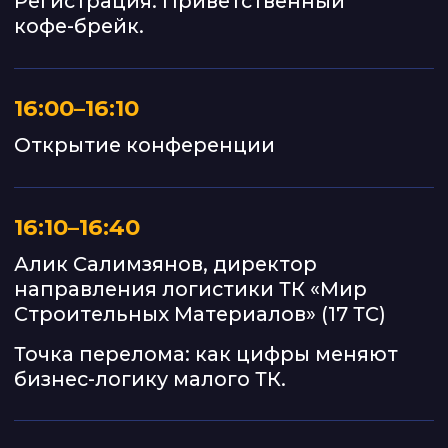
18:50–19:20
Фаиль Ахметзянов, директор по
развитию партнёрской сети
CARGO.RUN
Клиенты 2026: как и где искать и
новые критерии отбора перевозчиков.
19:20–19:30
Награждение «Батыра логистики» и
победителя в игре «Чемпион
логистики»
19:30–20:10
Олег Еськов,
Дамир Искандеров
Диагностика компании из зала:
выживет ли ваша ТК после 1 сентября.