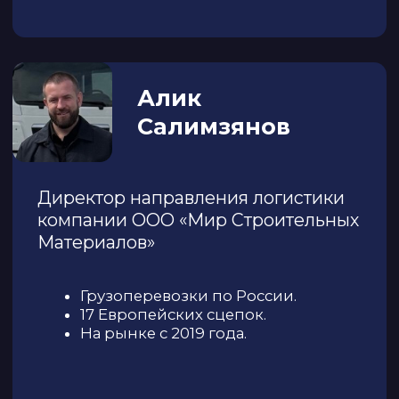
17+ лет в инфраструктурных
проектах федерального уровня
Работа в топ-3 строительной
компании РФ по ВПП в
международных аэропортах и
федеральных трассах
Управление логистикой: Ж/Д,
водный и автотранспорт
Анна Сухенко
Ведущий специалист
по развитию системы
электронного
документооборота «АТИ-Доки»