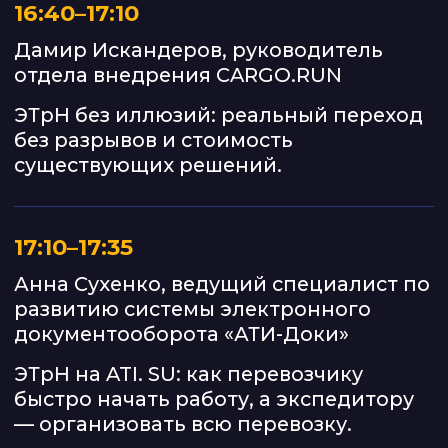
20:10–21:30
Нетворкинг, консультации, кофе-
брейк
ЖДЁМ ВАС
НА БЕСПЛАТНОЙ
КОНФЕРЕНЦИИ
ЦИФРОВИЗАЦИЯ
ТРАНСПОРТА 2026
Пройдите регистрацию и после
проверки данных отправим
подтверждение на вашу почту,
сообщим о месте проведения
и организационные детали
Регистрация закрыта