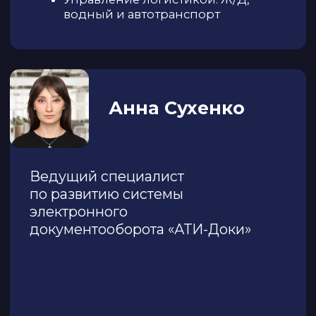
16:10–16:40
Алик Салимзянов, директор
направления логистики ТК «Мир
Строительных Материалов» (17 ТС)
Точка перелома: как цифры меняют
бизнес-логику малого ТК.
16:40–17:10
Дамир Искандеров, руководитель
отдела внедрения CARGO.RUN
ЭТрН без иллюзий: реальный переход
без разрывов и стоимость
существующих решений.
17:10–17:35
Анна Сухенко, ведущий специалист по
развитию системы электронного
документооборота «АТИ-Доки»