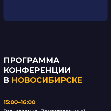
ЭТрН на ATI. SU: как перевозчику
быстро начать работу, а экспедитору
— организовать всю перевозку.
17:35–17:50
Викторина
17:50–18:20
Кофе-брейк
18:20–18:50
Олег Еськов, руководитель Proffit GO,
Дамир Искандеров, руководитель
отдела внедрения CARGO.RUN
Реальный план для перевозчика: 2026
– «выжить нельзя уйти». Где ставить
точку?