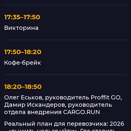
Отель «DoubleTree by Hilton Novosibirsk»
ул. Каменская, зд.7/1
(зал КонрадВальдорф, 2 этаж)
ЧАСТЫЕ ВОПРОСЫ
Участие бесплатное?
Когда станет известно
место проведения?
Что будет после